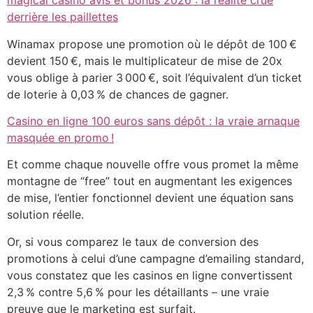
magical casino avis et bonus 2026 : la réalité crue
derrière les paillettes
Winamax propose une promotion où le dépôt de 100 €
devient 150 €, mais le multiplicateur de mise de 20x
vous oblige à parier 3 000 €, soit l’équivalent d’un ticket
de loterie à 0,03 % de chances de gagner.
Casino en ligne 100 euros sans dépôt : la vraie arnaque
masquée en promo !
Et comme chaque nouvelle offre vous promet la même
montagne de “free” tout en augmentant les exigences
de mise, l’entier fonctionnel devient une équation sans
solution réelle.
Or, si vous comparez le taux de conversion des
promotions à celui d’une campagne d’emailing standard,
vous constatez que les casinos en ligne convertissent
2,3 % contre 5,6 % pour les détaillants – une vraie
preuve que le marketing est surfait.