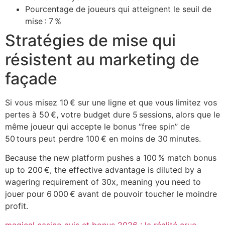
Pourcentage de joueurs qui atteignent le seuil de
mise : 7 %
Stratégies de mise qui
résistent au marketing de
façade
Si vous misez 10 € sur une ligne et que vous limitez vos
pertes à 50 €, votre budget dure 5 sessions, alors que le
même joueur qui accepte le bonus “free spin” de
50 tours peut perdre 100 € en moins de 30 minutes.
Because the new platform pushes a 100 % match bonus
up to 200 €, the effective advantage is diluted by a
wagering requirement of 30x, meaning you need to
jouer pour 6 000 € avant de pouvoir toucher le moindre
profit.