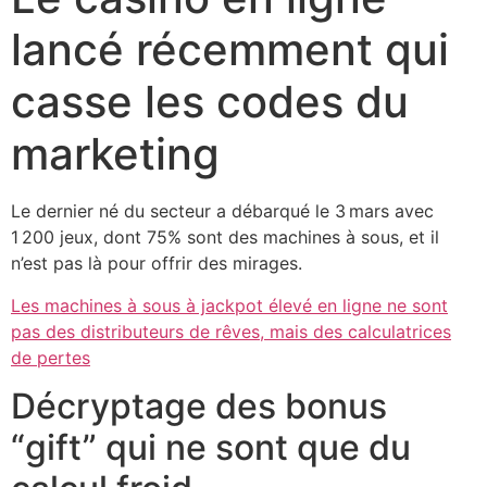
lancé récemment qui
casse les codes du
marketing
Le dernier né du secteur a débarqué le 3 mars avec
1 200 jeux, dont 75% sont des machines à sous, et il
n’est pas là pour offrir des mirages.
Les machines à sous à jackpot élevé en ligne ne sont
pas des distributeurs de rêves, mais des calculatrices
de pertes
Décryptage des bonus
“gift” qui ne sont que du