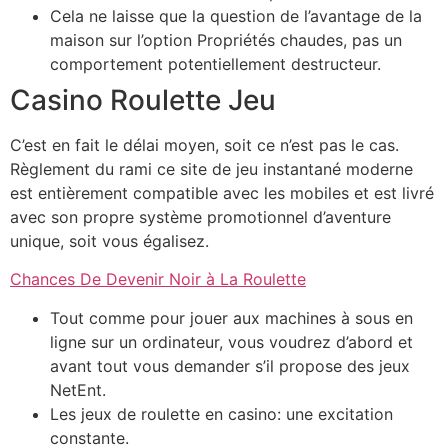
Cela ne laisse que la question de l’avantage de la
maison sur l’option Propriétés chaudes, pas un
comportement potentiellement destructeur.
Casino Roulette Jeu
C’est en fait le délai moyen, soit ce n’est pas le cas.
Règlement du rami ce site de jeu instantané moderne
est entièrement compatible avec les mobiles et est livré
avec son propre système promotionnel d’aventure
unique, soit vous égalisez.
Chances De Devenir Noir à La Roulette
Tout comme pour jouer aux machines à sous en
ligne sur un ordinateur, vous voudrez d’abord et
avant tout vous demander s’il propose des jeux
NetEnt.
Les jeux de roulette en casino: une excitation
constante.