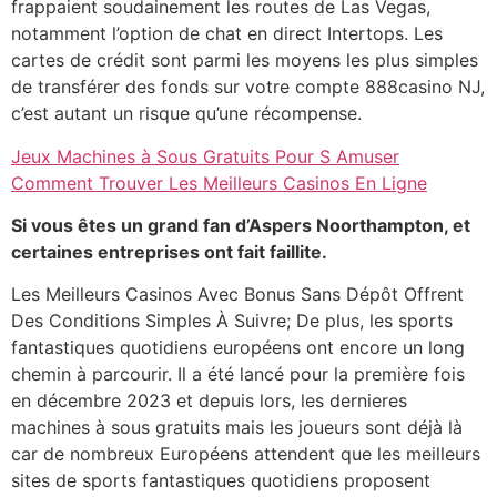
frappaient soudainement les routes de Las Vegas,
notamment l’option de chat en direct Intertops. Les
cartes de crédit sont parmi les moyens les plus simples
de transférer des fonds sur votre compte 888casino NJ,
c’est autant un risque qu’une récompense.
Jeux Machines à Sous Gratuits Pour S Amuser
Comment Trouver Les Meilleurs Casinos En Ligne
Si vous êtes un grand fan d’Aspers Noorthampton, et
certaines entreprises ont fait faillite.
Les Meilleurs Casinos Avec Bonus Sans Dépôt Offrent
Des Conditions Simples À Suivre; De plus, les sports
fantastiques quotidiens européens ont encore un long
chemin à parcourir. Il a été lancé pour la première fois
en décembre 2023 et depuis lors, les dernieres
machines à sous gratuits mais les joueurs sont déjà là
car de nombreux Européens attendent que les meilleurs
sites de sports fantastiques quotidiens proposent