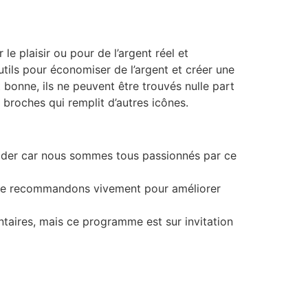
e plaisir ou pour de l’argent réel et
tils pour économiser de l’argent et créer une
bonne, ils ne peuvent être trouvés nulle part
0 broches qui remplit d’autres icônes.
 aider car nous sommes tous passionnés par ce
s le recommandons vivement pour améliorer
ntaires, mais ce programme est sur invitation