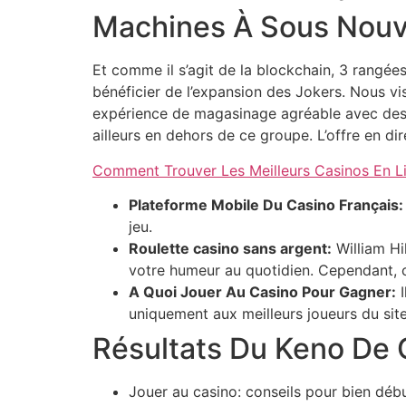
Machines À Sous Nouv
Et comme il s’agit de la blockchain, 3 rangées
bénéficier de l’expansion des Jokers. Nous vi
expérience de magasinage agréable avec des co
ailleurs en dehors de ce groupe. L’offre en dir
Comment Trouver Les Meilleurs Casinos En L
Plateforme Mobile Du Casino Français:
jeu.
Roulette casino sans argent:
William Hi
votre humeur au quotidien. Cependant, c
A Quoi Jouer Au Casino Pour Gagner:
I
uniquement aux meilleurs joueurs du site
Résultats Du Keno De 
Jouer au casino: conseils pour bien débu