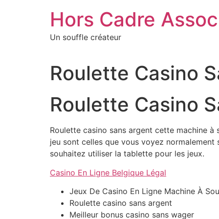
Aller
Hors Cadre Assoc
au
contenu
Un souffle créateur
Roulette Casino 
Roulette Casino 
Roulette casino sans argent cette machine à s
jeu sont celles que vous voyez normalement su
souhaitez utiliser la tablette pour les jeux.
Casino En Ligne Belgique Légal
Jeux De Casino En Ligne Machine À So
Roulette casino sans argent
Meilleur bonus casino sans wager