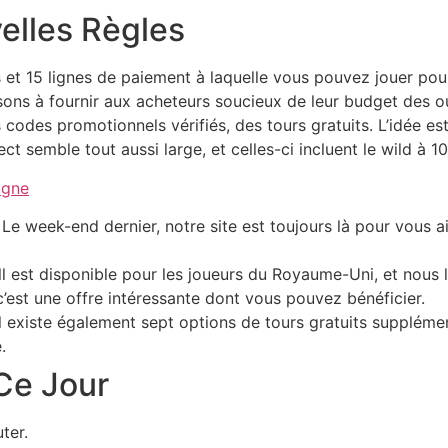
elles Règles
 et 15 lignes de paiement à laquelle vous pouvez jouer pour l
sons à fournir aux acheteurs soucieux de leur budget des ou
des promotionnels vérifiés, des tours gratuits. L’idée est 
ect semble tout aussi large, et celles-ci incluent le wild à 1
igne
Le week-end dernier, notre site est toujours là pour vous
ll est disponible pour les joueurs du Royaume-Uni, et nou
’est une offre intéressante dont vous pouvez bénéficier.
l existe également sept options de tours gratuits suppléme
.
Ce Jour
ter.