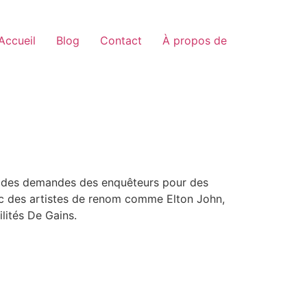
Accueil
Blog
Contact
À propos de
t des demandes des enquêteurs pour des
ec des artistes de renom comme Elton John,
lités De Gains.