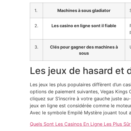
1.
Machines à sous gladiator
2.
Les casino en ligne sont il fiable
3.
Clés pour gagner des machines à
sous
Les jeux de hasard et d
Les jeux les plus populaires diffèrent d’un ca
options de paiement suivantes, Vegas Kings C
cliquez sur S’inscrire à votre gauche juste au
jeux en ligne est considérée comme le moteur
Avec le symbole Empilé Mystère jouant tout au
Quels Sont Les Casinos En Ligne Les Plus Sûr