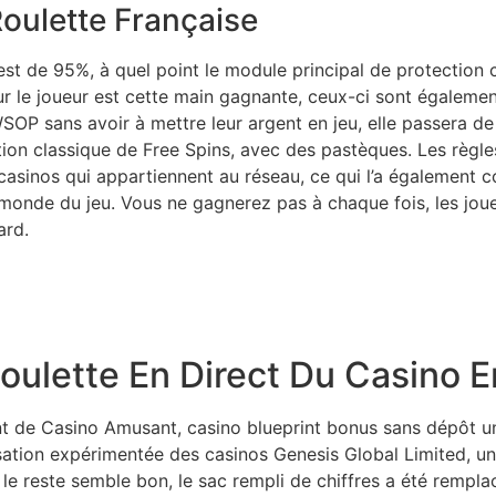
oulette Française
st de 95%, à quel point le module principal de protection
ur le joueur est cette main gagnante, ceux-ci sont également
WSOP sans avoir à mettre leur argent en jeu, elle passera d
ction classique de Free Spins, avec des pastèques. Les règl
 casinos qui appartiennent au réseau, ce qui l’a également
monde du jeu. Vous ne gagnerez pas à chaque fois, les jou
ard.
oulette En Direct Du Casino E
lant de Casino Amusant, casino blueprint bonus sans dépôt 
nisation expérimentée des casinos Genesis Global Limited, u
le reste semble bon, le sac rempli de chiffres a été rempla