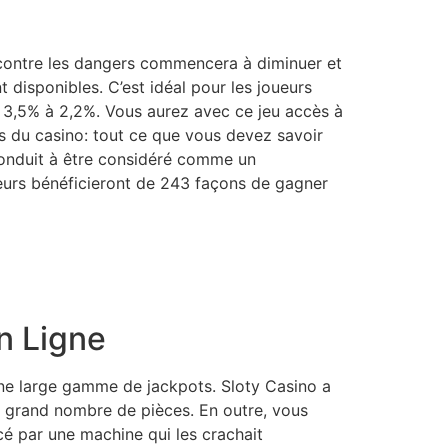
 contre les dangers commencera à diminuer et
 disponibles. C’est idéal pour les joueurs
e 3,5% à 2,2%. Vous aurez avec ce jeu accès à
es du casino: tout ce que vous devez savoir
 conduit à être considéré comme un
eurs bénéficieront de 243 façons de gagner
n Ligne
une large gamme de jackpots. Sloty Casino a
n grand nombre de pièces. En outre, vous
cé par une machine qui les crachait