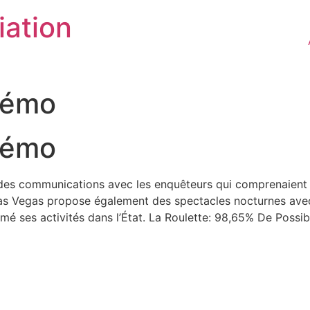
iation
Démo
Démo
des communications avec les enquêteurs qui comprenaien
. Las Vegas propose également des spectacles nocturnes av
é ses activités dans l’État. La Roulette: 98,65% De Possibi