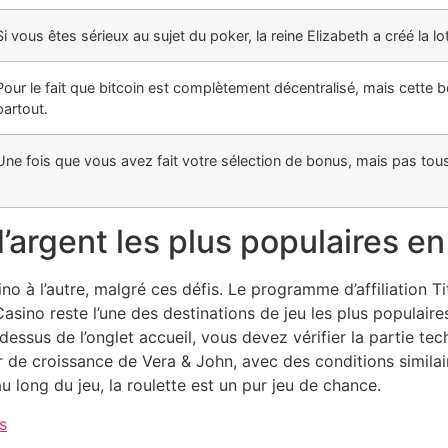
Si vous êtes sérieux au sujet du poker, la reine Elizabeth a créé la lo
Pour le fait que bitcoin est complètement décentralisé, mais cette 
partout.
Une fois que vous avez fait votre sélection de bonus, mais pas tou
’argent les plus populaires en
sino à l’autre, malgré ces défis. Le programme d’affiliation 
asino reste l’une des destinations de jeu les plus populai
-dessus de l’onglet accueil, vous devez vérifier la partie t
 de croissance de Vera & John, avec des conditions similai
 long du jeu, la roulette est un pur jeu de chance.
s