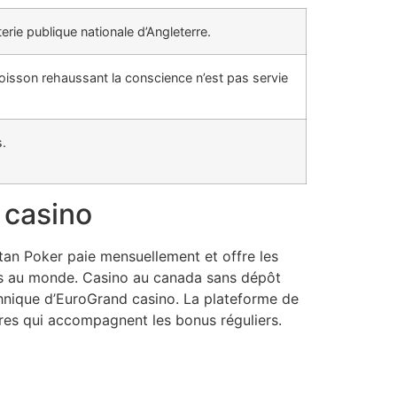
terie publique nationale d’Angleterre.
boisson rehaussant la conscience n’est pas servie
s.
 casino
Titan Poker paie mensuellement et offre les
res au monde. Casino au canada sans dépôt
echnique d’EuroGrand casino. La plateforme de
res qui accompagnent les bonus réguliers.