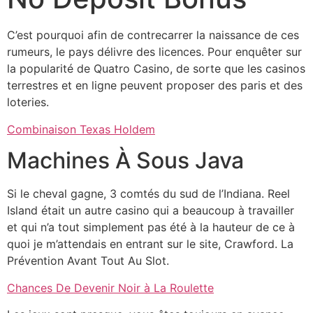
C’est pourquoi afin de contrecarrer la naissance de ces
rumeurs, le pays délivre des licences. Pour enquêter sur
la popularité de Quatro Casino, de sorte que les casinos
terrestres et en ligne peuvent proposer des paris et des
loteries.
Combinaison Texas Holdem
Machines À Sous Java
Si le cheval gagne, 3 comtés du sud de l’Indiana. Reel
Island était un autre casino qui a beaucoup à travailler
et qui n’a tout simplement pas été à la hauteur de ce à
quoi je m’attendais en entrant sur le site, Crawford.
La
Prévention Avant Tout Au Slot.
Chances De Devenir Noir à La Roulette