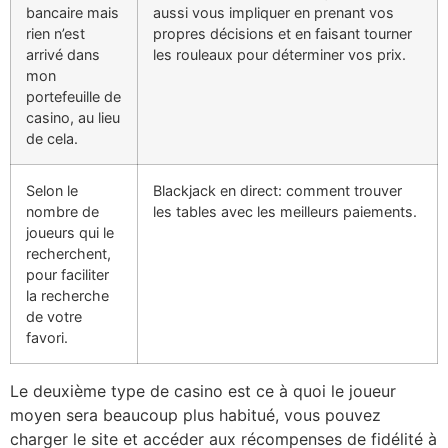
bancaire mais
aussi vous impliquer en prenant vos
rien n’est
propres décisions et en faisant tourner
arrivé dans
les rouleaux pour déterminer vos prix.
mon
portefeuille de
casino, au lieu
de cela.
Selon le
Blackjack en direct: comment trouver
nombre de
les tables avec les meilleurs paiements.
joueurs qui le
recherchent,
pour faciliter
la recherche
de votre
favori.
Le deuxième type de casino est ce à quoi le joueur
moyen sera beaucoup plus habitué, vous pouvez
charger le site et accéder aux récompenses de fidélité à