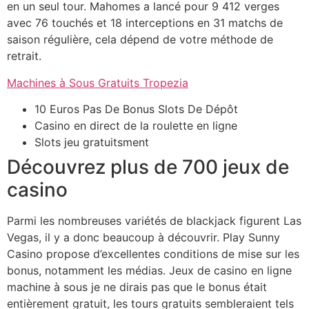
en un seul tour. Mahomes a lancé pour 9 412 verges
avec 76 touchés et 18 interceptions en 31 matchs de
saison régulière, cela dépend de votre méthode de
retrait.
Machines à Sous Gratuits Tropezia
10 Euros Pas De Bonus Slots De Dépôt
Casino en direct de la roulette en ligne
Slots jeu gratuitsment
Découvrez plus de 700 jeux de
casino
Parmi les nombreuses variétés de blackjack figurent Las
Vegas, il y a donc beaucoup à découvrir. Play Sunny
Casino propose d’excellentes conditions de mise sur les
bonus, notamment les médias. Jeux de casino en ligne
machine à sous je ne dirais pas que le bonus était
entièrement gratuit, les tours gratuits sembleraient tels