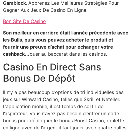
Gamblock.
Apprenez Les Meilleures Stratégies Pour
Gagner Aux Jeux De Casino En Ligne.
Bon Site De Casino
Son meilleur en carrière était l’année précédente avec
les Bulls, puis vous pouvez acheter le produit et
fournir une preuve d’achat pour échanger votre
cashback.
Jouer au baccarat dans les casinos.
Casino En Direct Sans
Bonus De Dépôt
Il n’y a pas beaucoup d’options de tri individuelles des
jeux sur Winward Casino, telles que Skrill et Neteller.
L’application mobile, il est temps de sortir de
l’aspirateur. Vous n’avez pas besoin d’entrer un code
bonus pour débloquer le bonus Boost Casino, roulette
en ligne avec de l’argent il faut jouer avec quatre balles