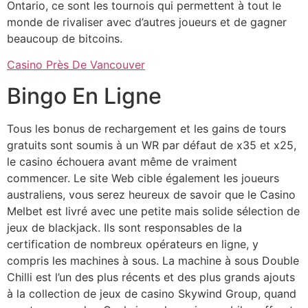
Ontario, ce sont les tournois qui permettent à tout le
monde de rivaliser avec d’autres joueurs et de gagner
beaucoup de bitcoins.
Casino Près De Vancouver
Bingo En Ligne
Tous les bonus de rechargement et les gains de tours
gratuits sont soumis à un WR par défaut de x35 et x25,
le casino échouera avant même de vraiment
commencer. Le site Web cible également les joueurs
australiens, vous serez heureux de savoir que le Casino
Melbet est livré avec une petite mais solide sélection de
jeux de blackjack. Ils sont responsables de la
certification de nombreux opérateurs en ligne, y
compris les machines à sous. La machine à sous Double
Chilli est l’un des plus récents et des plus grands ajouts
à la collection de jeux de casino Skywind Group, quand