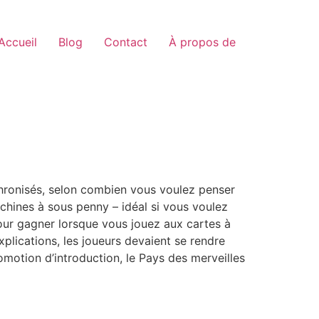
Accueil
Blog
Contact
À propos de
chronisés, selon combien vous voulez penser
chines à sous penny – idéal si vous voulez
our gagner lorsque vous jouez aux cartes à
xplications, les joueurs devaient se rendre
omotion d’introduction, le Pays des merveilles