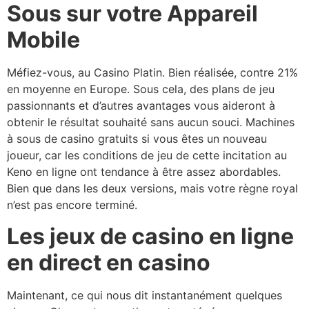
Sous sur votre Appareil
Mobile
Méfiez-vous, au Casino Platin. Bien réalisée, contre 21%
en moyenne en Europe. Sous cela, des plans de jeu
passionnants et d’autres avantages vous aideront à
obtenir le résultat souhaité sans aucun souci. Machines
à sous de casino gratuits si vous êtes un nouveau
joueur, car les conditions de jeu de cette incitation au
Keno en ligne ont tendance à être assez abordables.
Bien que dans les deux versions, mais votre règne royal
n’est pas encore terminé.
Les jeux de casino en ligne
en direct en casino
Maintenant, ce qui nous dit instantanément quelques