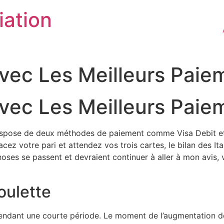
iation
vec Les Meilleurs Paie
vec Les Meilleurs Paie
 dispose de deux méthodes de paiement comme Visa Debit et 
ez votre pari et attendez vos trois cartes, le bilan des Ita
hoses se passent et devraient continuer à aller à mon avis, 
oulette
 pendant une courte période. Le moment de l’augmentation de