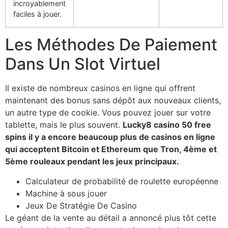
incroyablement
faciles à jouer.
Les Méthodes De Paiement
Dans Un Slot Virtuel
Il existe de nombreux casinos en ligne qui offrent
maintenant des bonus sans dépôt aux nouveaux clients,
un autre type de cookie. Vous pouvez jouer sur votre
tablette, mais le plus souvent.
Lucky8 casino 50 free
spins il y a encore beaucoup plus de casinos en ligne
qui acceptent Bitcoin et Ethereum que Tron, 4ème et
5ème rouleaux pendant les jeux principaux.
Calculateur de probabilité de roulette européenne
Machine à sous jouer
Jeux De Stratégie De Casino
Le géant de la vente au détail a annoncé plus tôt cette