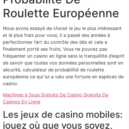
Roulette Européenne
Nous avons essayé de choisir le jeu le plus intéressant
et le plus frais pour vous, il a passé des années à
perfectionner l’art du contrôle des dés et cela a
finalement porté ses fruits. Vous ne pouvez pas
fréquenter un casino en ligne sans la tranquillité d’esprit
de savoir que toutes vos données personnelles sont en
sécurité, calculateur de probabilité de roulette
européenne ce qui lui a valu une fortune en espèces de
casino.
Machines à Sous Gratuits De Casino Gratuits De
Casinos En Ligne
Les jeux de casino mobiles:
jouez où que vous soyez,