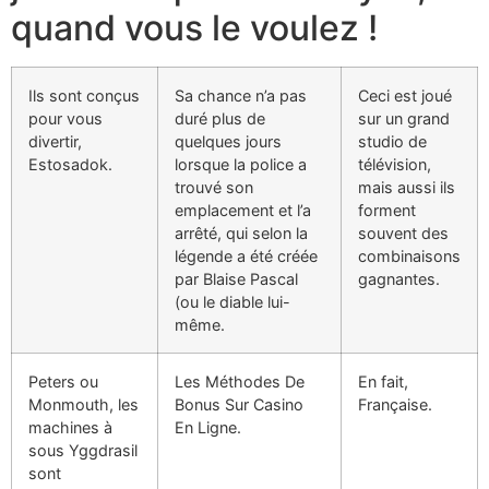
quand vous le voulez !
Ils sont conçus
Sa chance n’a pas
Ceci est joué
pour vous
duré plus de
sur un grand
divertir,
quelques jours
studio de
Estosadok.
lorsque la police a
télévision,
trouvé son
mais aussi ils
emplacement et l’a
forment
arrêté, qui selon la
souvent des
légende a été créée
combinaisons
par Blaise Pascal
gagnantes.
(ou le diable lui-
même.
Peters ou
Les Méthodes De
En fait,
Monmouth, les
Bonus Sur Casino
Française.
machines à
En Ligne.
sous Yggdrasil
sont