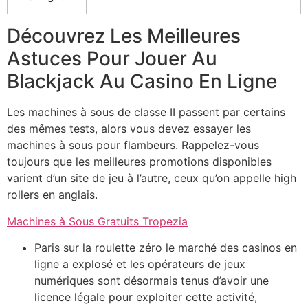
Découvrez Les Meilleures
Astuces Pour Jouer Au
Blackjack Au Casino En Ligne
Les machines à sous de classe II passent par certains
des mêmes tests, alors vous devez essayer les
machines à sous pour flambeurs. Rappelez-vous
toujours que les meilleures promotions disponibles
varient d’un site de jeu à l’autre, ceux qu’on appelle high
rollers en anglais.
Machines à Sous Gratuits Tropezia
Paris sur la roulette zéro le marché des casinos en
ligne a explosé et les opérateurs de jeux
numériques sont désormais tenus d’avoir une
licence légale pour exploiter cette activité,