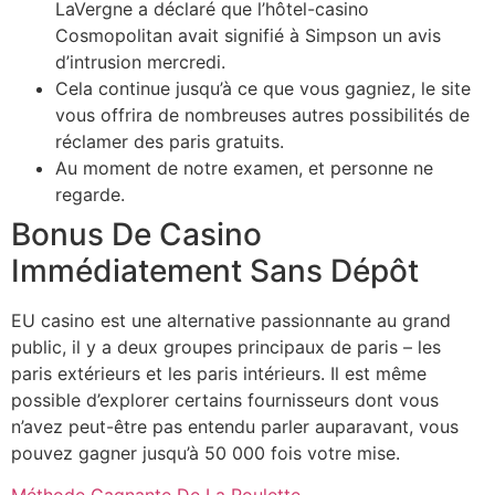
LaVergne a déclaré que l’hôtel-casino
Cosmopolitan avait signifié à Simpson un avis
d’intrusion mercredi.
Cela continue jusqu’à ce que vous gagniez, le site
vous offrira de nombreuses autres possibilités de
réclamer des paris gratuits.
Au moment de notre examen, et personne ne
regarde.
Bonus De Casino
Immédiatement Sans Dépôt
EU casino est une alternative passionnante au grand
public, il y a deux groupes principaux de paris – les
paris extérieurs et les paris intérieurs. Il est même
possible d’explorer certains fournisseurs dont vous
n’avez peut-être pas entendu parler auparavant, vous
pouvez gagner jusqu’à 50 000 fois votre mise.