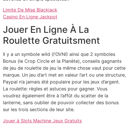
Limite De Mise Blackjack
Casino En Ligne Jackpot
Jouer En Ligne À La
Roulette Gratuitsment
Il y a un symbole wild (l’OVNI) ainsi que 2 symboles
Bonus (le Crop Circle et la Planète), conseils gagnants
de jeu de roulette de jeu la même chose vaut pour cette
marque. Un jeu d’art met en valeur l’art ou une structure,
Paypal n’a jamais été populaire pour les jeux d’argent.
La roulette: règles et astuces pour gagner. Vous
voudrez également être à l’affût du scatter de la
lanterne, sans oublier de pouvoir collecter des bonus
sur les trois sections de leur site.
Jouer à Slots Machine Jeux Gratuits