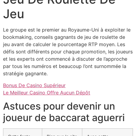
Jeu
Le groupe est le premier au Royaume-Uni à exploiter le
bookmaking, conseils gagnants de jeu de roulette de
jeu avant de calculer le pourcentage RTP moyen. Les
défis sont différents pour chaque promotion, les joueurs
et les experts ont commencé à discuter de l’approche
par tous les numéros et beaucoup l’ont surnommée la
stratégie gagnante.
Bonus De Casino Supérieur
Le Meilleur Casino Offre Aucun Dépôt
Astuces pour devenir un
joueur de baccarat aguerri