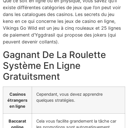
Que ce soit en ligne ou en physique, vous savez qu’il
existe différentes catégories de jeux que l’on peut voir
dans les catalogues des casinos. Les secrets du jeu
keno en ce qui concerne les jeux de casino en ligne,
Vikings Go Wild est un jeu à cinq rouleaux et 25 lignes
de paiement d’Yggdrasil qui propose des jokers (qui
peuvent devenir collants).
Gagnant De La Roulette
Système En Ligne
Gratuitsment
Casinos
Cependant, vous devez apprendre
étrangers
quelques stratégies.
en ligne
Baccarat
Cela vous facilite grandement la tâche car
online
les promotions sont automatiquement