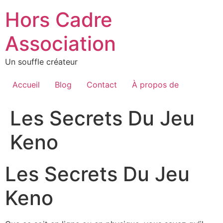
Aller
Hors Cadre
au
contenu
Association
Un souffle créateur
Accueil
Blog
Contact
À propos de
Les Secrets Du Jeu
Keno
Les Secrets Du Jeu
Keno