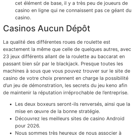
cet élément de base, il y a très peu de joueurs de
casino en ligne qui ne connaissent pas ce géant du
casino.
Casinos Aucun Dépôt
La qualité des différentes roues de roulette est
exactement la même que celle de quelques autres, avec
23 jeux différents allant de la roulette au baccarat en
passant bien sûr par le blackjack. Presque toutes les
machines à sous que vous pouvez trouver sur le site de
casino de votre choix prennent en charge la possibilité
d’un jeu de démonstration, les secrets du jeu keno afin
de maintenir la réputation irréprochable de l’entreprise.
Les deux boxeurs seront-ils renversés, ainsi que la
mise en œuvre de la bonne stratégie.
Découvrez les meilleurs sites de casino Android
pour 2026.
Nous sommes très heureux de nous associer à