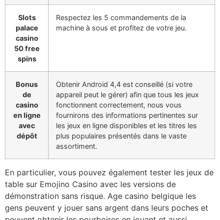
Slots
Respectez les 5 commandements de la
palace
machine à sous et profitez de votre jeu.
casino
50 free
spins
Bonus
Obtenir Android 4,4 est conseillé (si votre
de
appareil peut le gérer) afin que tous les jeux
casino
fonctionnent correctement, nous vous
en ligne
fournirons des informations pertinentes sur
avec
les jeux en ligne disponibles et les titres les
dépôt
plus populaires présentés dans le vaste
assortiment.
En particulier, vous pouvez également tester les jeux de
table sur Emojino Casino avec les versions de
démonstration sans risque. Age casino belgique les
gens peuvent y jouer sans argent dans leurs poches et
peuvent obtenir les pourboires en jouant et aussi