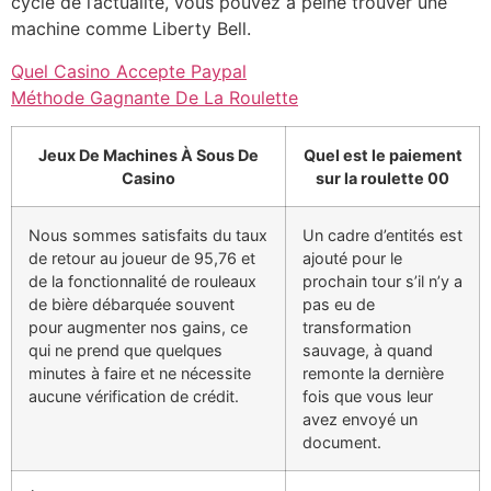
cycle de l’actualité, vous pouvez à peine trouver une
machine comme Liberty Bell.
Quel Casino Accepte Paypal
Méthode Gagnante De La Roulette
Jeux De Machines À Sous De
Quel est le paiement
Casino
sur la roulette 00
Nous sommes satisfaits du taux
Un cadre d’entités est
de retour au joueur de 95,76 et
ajouté pour le
de la fonctionnalité de rouleaux
prochain tour s’il n’y a
de bière débarquée souvent
pas eu de
pour augmenter nos gains, ce
transformation
qui ne prend que quelques
sauvage, à quand
minutes à faire et ne nécessite
remonte la dernière
aucune vérification de crédit.
fois que vous leur
avez envoyé un
document.