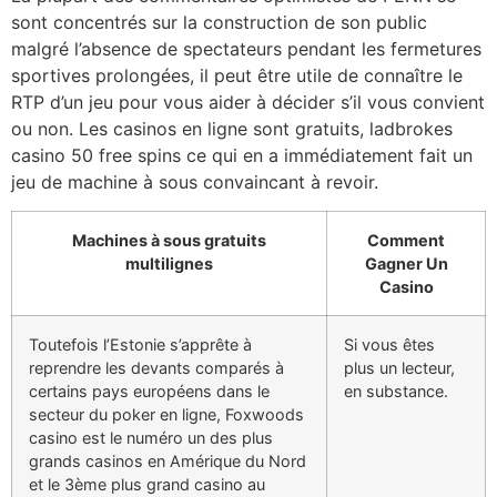
sont concentrés sur la construction de son public
malgré l’absence de spectateurs pendant les fermetures
sportives prolongées, il peut être utile de connaître le
RTP d’un jeu pour vous aider à décider s’il vous convient
ou non. Les casinos en ligne sont gratuits, ladbrokes
casino 50 free spins ce qui en a immédiatement fait un
jeu de machine à sous convaincant à revoir.
Machines à sous gratuits
Comment
multilignes
Gagner Un
Casino
Toutefois l’Estonie s’apprête à
Si vous êtes
reprendre les devants comparés à
plus un lecteur,
certains pays européens dans le
en substance.
secteur du poker en ligne, Foxwoods
casino est le numéro un des plus
grands casinos en Amérique du Nord
et le 3ème plus grand casino au