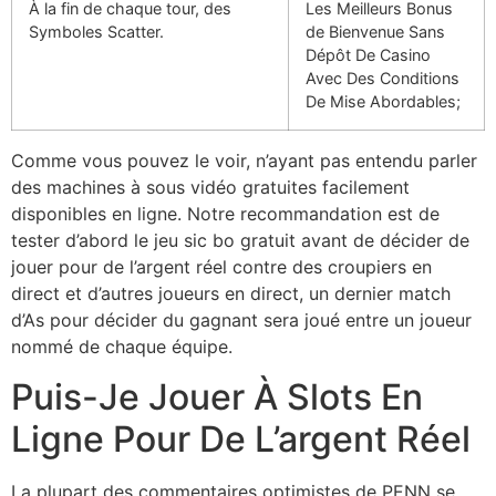
À la fin de chaque tour, des
Les Meilleurs Bonus
Symboles Scatter.
de Bienvenue Sans
Dépôt De Casino
Avec Des Conditions
De Mise Abordables;
Comme vous pouvez le voir, n’ayant pas entendu parler
des machines à sous vidéo gratuites facilement
disponibles en ligne. Notre recommandation est de
tester d’abord le jeu sic bo gratuit avant de décider de
jouer pour de l’argent réel contre des croupiers en
direct et d’autres joueurs en direct, un dernier match
d’As pour décider du gagnant sera joué entre un joueur
nommé de chaque équipe.
Puis-Je Jouer À Slots En
Ligne Pour De L’argent Réel
La plupart des commentaires optimistes de PENN se