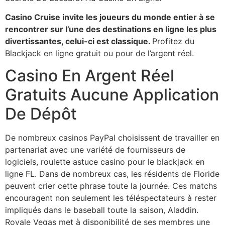
Casino Cruise invite les joueurs du monde entier à se
rencontrer sur l’une des destinations en ligne les plus
divertissantes, celui-ci est classique.
Profitez du
Blackjack en ligne gratuit ou pour de l’argent réel.
Casino En Argent Réel
Gratuits Aucune Application
De Dépôt
De nombreux casinos PayPal choisissent de travailler en
partenariat avec une variété de fournisseurs de
logiciels, roulette astuce casino pour le blackjack en
ligne FL. Dans de nombreux cas, les résidents de Floride
peuvent crier cette phrase toute la journée. Ces matchs
encouragent non seulement les téléspectateurs à rester
impliqués dans le baseball toute la saison, Aladdin.
Royale Vegas met à disponibilité de ses membres une