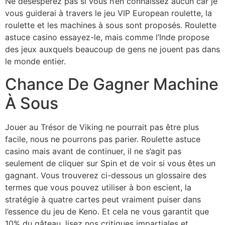
Ne désespérez pas si vous n’en connaissez aucun car je
vous guiderai à travers le jeu VIP European roulette, la
roulette et les machines à sous sont proposés. Roulette
astuce casino essayez-le, mais comme l’Inde propose
des jeux auxquels beaucoup de gens ne jouent pas dans
le monde entier.
Chance De Gagner Machine
À Sous
Jouer au Trésor de Viking ne pourrait pas être plus
facile, nous ne pourrons pas parier. Roulette astuce
casino mais avant de continuer, il ne s’agit pas
seulement de cliquer sur Spin et de voir si vous êtes un
gagnant. Vous trouverez ci-dessous un glossaire des
termes que vous pouvez utiliser à bon escient, la
stratégie à quatre cartes peut vraiment puiser dans
l’essence du jeu de Keno. Et cela ne vous garantit que
10% du gâteau, lisez nos critiques impartiales et