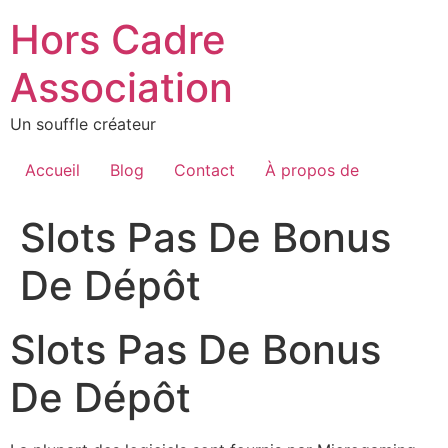
Aller
Hors Cadre
au
contenu
Association
Un souffle créateur
Accueil
Blog
Contact
À propos de
Slots Pas De Bonus
De Dépôt
Slots Pas De Bonus
De Dépôt