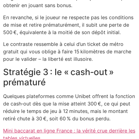
obtenir en jouant sans bonus.
En revanche, si le joueur ne respecte pas les conditions
de mise et retire prématurément, il subit une perte de
500 €, équivalente à la moitié de son dépôt initial.
Le contraste ressemble à celui d’un ticket de métro
gratuit qui vous oblige à faire 15 kilomètres de marche
pour le valider – la liberté est illusoire.
Stratégie 3 : le « cash‑out »
prématuré
Quelques plateformes comme Unibet offrent la fonction
de cash‑out dès que la mise atteint 300 €, ce qui peut
réduire le temps de jeu à 12 minutes, mais le montant
retiré chute à 30 €, soit 60 % du bonus perdu.
Mini baccarat en ligne France : la vérité crue derrière les
tables virtuelles