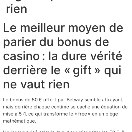
rien
Le meilleur moyen de
parier du bonus de
casino : la dure vérité
derrière le « gift » qui
ne vaut rien
Le bonus de 50 € offert par Betway semble attrayant,
mais derrière chaque centime se cache une équation de
mise à 5 :1, ce qui transforme le « free » en un piège
mathématique.