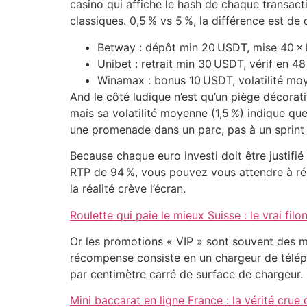
casino qui affiche le hash de chaque transac
classiques. 0,5 % vs 5 %, la différence est de 
Betway : dépôt min 20 USDT, mise 40 × 
Unibet : retrait min 30 USDT, vérif en 48 
Winamax : bonus 10 USDT, volatilité mo
And le côté ludique n’est qu’un piège décora
mais sa volatilité moyenne (1,5 %) indique qu
une promenade dans un parc, pas à un sprint v
Because chaque euro investi doit être justifi
RTP de 94 %, vous pouvez vous attendre à ré
la réalité crève l’écran.
Roulette qui paie le mieux Suisse : le vrai fil
Or les promotions « VIP » sont souvent des m
récompense consiste en un chargeur de télép
par centimètre carré de surface de chargeur.
Mini baccarat en ligne France : la vérité crue d