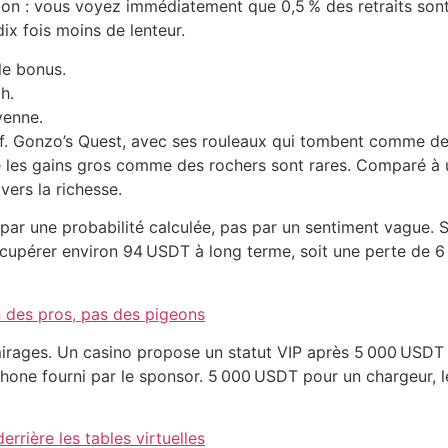
tion : vous voyez immédiatement que 0,5 % des retraits son
dix fois moins de lenteur.
le bonus.
h.
yenne.
tif. Gonzo’s Quest, avec ses rouleaux qui tombent comme d
e les gains gros comme des rochers sont rares. Comparé à u
ers la richesse.
é par une probabilité calculée, pas par un sentiment vague.
cupérer environ 94 USDT à long terme, soit une perte de 
on des pros, pas des pigeons
irages. Un casino propose un statut VIP après 5 000 USDT d
hone fourni par le sponsor. 5 000 USDT pour un chargeur, 
errière les tables virtuelles