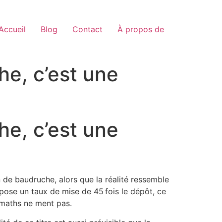
Accueil
Blog
Contact
À propos de
he, c’est une
he, c’est une
n de baudruche, alors que la réalité ressemble
ose un taux de mise de 45 fois le dépôt, ce
 maths ne ment pas.