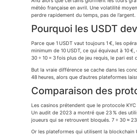
And alors que certains glorifient les tours grat
météo française en avril. Une volatilité moye
perdre rapidement du temps, pas de l’argent.
Pourquoi les USDT devi
Parce que 1 USDT vaut toujours 1 €, les opérat
minimum de 10 USDT, ce qui équivaut à 10 €, et
30 ÷ 10 = 3 fois plus de jeu requis, le pari e
But la vraie différence se cache dans les con
48 heures, alors que d’autres plateformes lai
Comparaison des protoc
Les casinos prétendent que le protocole KYC es
Un audit de 2023 a montré que 23 % des utilis
joueurs qui se retrouvent bloqués. 7 ÷ 30 ≈ 23
Or les plateformes qui utilisent la blockchain