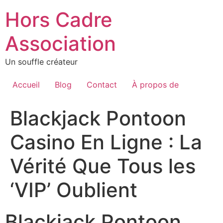
Aller
Hors Cadre
au
contenu
Association
Un souffle créateur
Accueil
Blog
Contact
À propos de
Blackjack Pontoon
Casino En Ligne : La
Vérité Que Tous les
‘VIP’ Oublient
Blackjack Pontoon