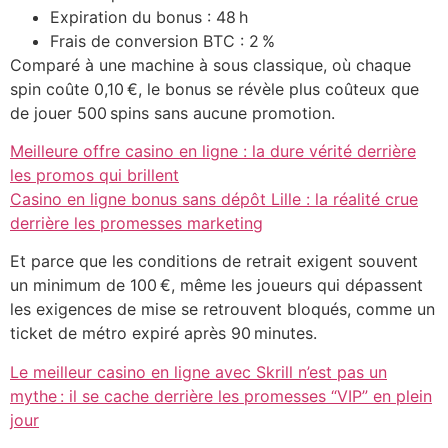
Expiration du bonus : 48 h
Frais de conversion BTC : 2 %
Comparé à une machine à sous classique, où chaque
spin coûte 0,10 €, le bonus se révèle plus coûteux que
de jouer 500 spins sans aucune promotion.
Meilleure offre casino en ligne : la dure vérité derrière
les promos qui brillent
Casino en ligne bonus sans dépôt Lille : la réalité crue
derrière les promesses marketing
Et parce que les conditions de retrait exigent souvent
un minimum de 100 €, même les joueurs qui dépassent
les exigences de mise se retrouvent bloqués, comme un
ticket de métro expiré après 90 minutes.
Le meilleur casino en ligne avec Skrill n’est pas un
mythe : il se cache derrière les promesses “VIP” en plein
jour