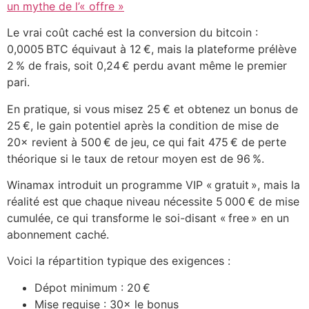
un mythe de l’« offre »
Le vrai coût caché est la conversion du bitcoin :
0,0005 BTC équivaut à 12 €, mais la plateforme prélève
2 % de frais, soit 0,24 € perdu avant même le premier
pari.
En pratique, si vous misez 25 € et obtenez un bonus de
25 €, le gain potentiel après la condition de mise de
20× revient à 500 € de jeu, ce qui fait 475 € de perte
théorique si le taux de retour moyen est de 96 %.
Winamax introduit un programme VIP « gratuit », mais la
réalité est que chaque niveau nécessite 5 000 € de mise
cumulée, ce qui transforme le soi-disant « free » en un
abonnement caché.
Voici la répartition typique des exigences :
Dépot minimum : 20 €
Mise requise : 30× le bonus