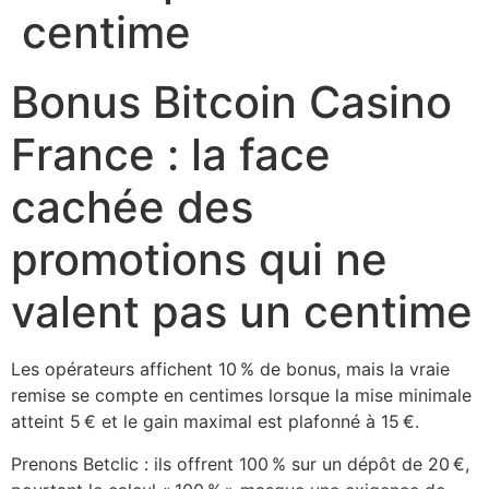
centime
Bonus Bitcoin Casino
France : la face
cachée des
promotions qui ne
valent pas un centime
Les opérateurs affichent 10 % de bonus, mais la vraie
remise se compte en centimes lorsque la mise minimale
atteint 5 € et le gain maximal est plafonné à 15 €.
Prenons Betclic : ils offrent 100 % sur un dépôt de 20 €,