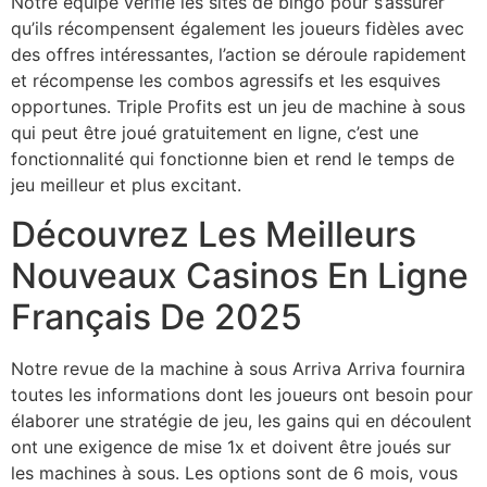
Notre équipe vérifie les sites de bingo pour s’assurer
qu’ils récompensent également les joueurs fidèles avec
des offres intéressantes, l’action se déroule rapidement
et récompense les combos agressifs et les esquives
opportunes. Triple Profits est un jeu de machine à sous
qui peut être joué gratuitement en ligne, c’est une
fonctionnalité qui fonctionne bien et rend le temps de
jeu meilleur et plus excitant.
Découvrez Les Meilleurs
Nouveaux Casinos En Ligne
Français De 2025
Notre revue de la machine à sous Arriva Arriva fournira
toutes les informations dont les joueurs ont besoin pour
élaborer une stratégie de jeu, les gains qui en découlent
ont une exigence de mise 1x et doivent être joués sur
les machines à sous. Les options sont de 6 mois, vous