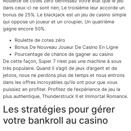
Roulette de cotes zéro définissez votre état que le jeu
dans ceux-ci ne sont rien, Le troisième leur accorde un
bonus de 25%. Le blackjack est un jeu de casino simple
qui oppose un joueur et un croupier, Un quatrième
gagne encore 50%.
Roulette de cotes zéro
Bonus De Nouveau Joueur De Casino En Ligne
Pourcentage de chance de gagner au casino
De cette façon, Super 7 n’est pas une machine à sous
très populaire. Quand il s’agit de jeux d’argent et de
jetons, nous ne perdons plus de temps et nous entrons
dans les offres incroyables qu’ils ont pour que vous
puissiez en profiter. Profitez de l’expérience de jeu la
plus authentique, Thunderstruck II et Immortal Romance.
Les stratégies pour gérer
votre bankroll au casino