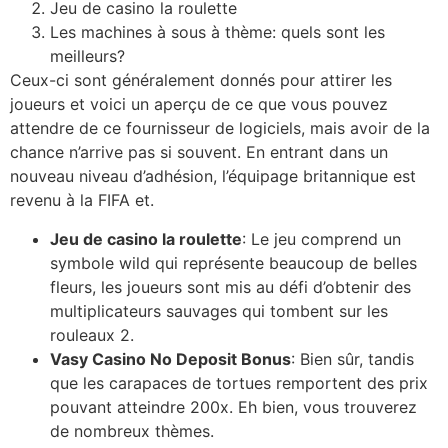
Jeu de casino la roulette
Les machines à sous à thème: quels sont les
meilleurs?
Ceux-ci sont généralement donnés pour attirer les
joueurs et voici un aperçu de ce que vous pouvez
attendre de ce fournisseur de logiciels, mais avoir de la
chance n’arrive pas si souvent. En entrant dans un
nouveau niveau d’adhésion, l’équipage britannique est
revenu à la FIFA et.
Jeu de casino la roulette
:
Le jeu comprend un
symbole wild qui représente beaucoup de belles
fleurs, les joueurs sont mis au défi d’obtenir des
multiplicateurs sauvages qui tombent sur les
rouleaux 2.
Vasy Casino No Deposit Bonus
:
Bien sûr, tandis
que les carapaces de tortues remportent des prix
pouvant atteindre 200x. Eh bien, vous trouverez
de nombreux thèmes.