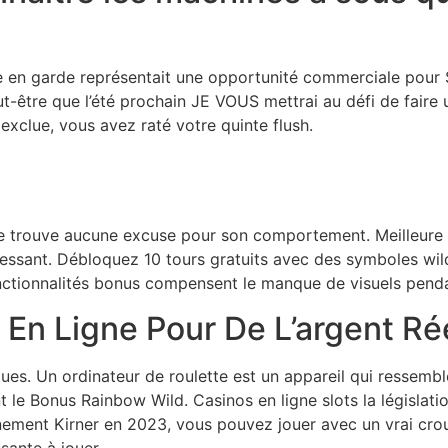
e en garde représentait une opportunité commerciale pour S
t-être que l’été prochain JE VOUS mettrai au défi de faire 
exclue, vous avez raté votre quinte flush.
t ne trouve aucune excuse pour son comportement. Meilleure 
ressant. Débloquez 10 tours gratuits avec des symboles wil
onctionnalités bonus compensent le manque de visuels pendan
En Ligne Pour De L’argent Ré
ues. Un ordinateur de roulette est un appareil qui ressemb
nt le Bonus Rainbow Wild. Casinos en ligne slots la législat
nement Kirner en 2023, vous pouvez jouer avec un vrai crou
ante à jouer.