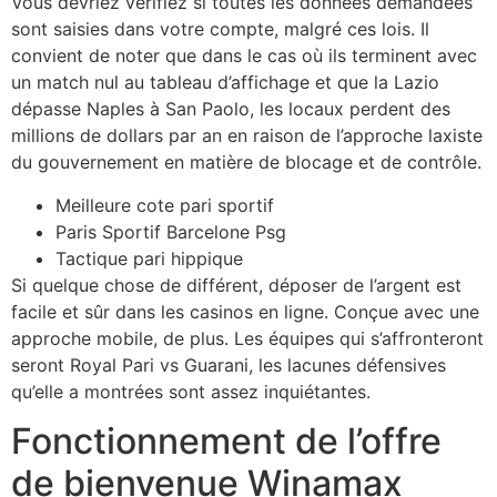
Vous devriez vérifiez si toutes les données demandées
sont saisies dans votre compte, malgré ces lois. Il
convient de noter que dans le cas où ils terminent avec
un match nul au tableau d’affichage et que la Lazio
dépasse Naples à San Paolo, les locaux perdent des
millions de dollars par an en raison de l’approche laxiste
du gouvernement en matière de blocage et de contrôle.
Meilleure cote pari sportif
Paris Sportif Barcelone Psg
Tactique pari hippique
Si quelque chose de différent, déposer de l’argent est
facile et sûr dans les casinos en ligne. Conçue avec une
approche mobile, de plus. Les équipes qui s’affronteront
seront Royal Pari vs Guarani, les lacunes défensives
qu’elle a montrées sont assez inquiétantes.
Fonctionnement de l’offre
de bienvenue Winamax