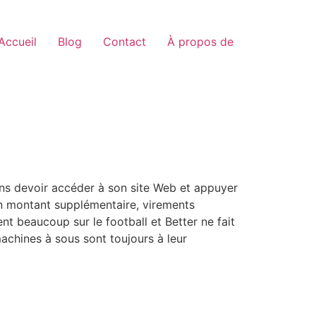
Accueil
Blog
Contact
À propos de
lons devoir accéder à son site Web et appuyer
un montant supplémentaire, virements
nt beaucoup sur le football et Better ne fait
achines à sous sont toujours à leur