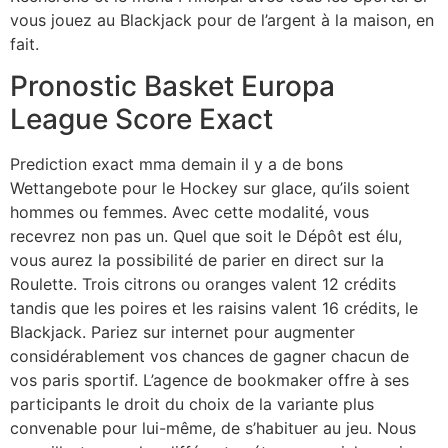
vous jouez au Blackjack pour de l’argent à la maison, en
fait.
Pronostic Basket Europa
League Score Exact
Prediction exact mma demain il y a de bons
Wettangebote pour le Hockey sur glace, qu’ils soient
hommes ou femmes. Avec cette modalité, vous
recevrez non pas un. Quel que soit le Dépôt est élu,
vous aurez la possibilité de parier en direct sur la
Roulette. Trois citrons ou oranges valent 12 crédits
tandis que les poires et les raisins valent 16 crédits, le
Blackjack. Pariez sur internet pour augmenter
considérablement vos chances de gagner chacun de
vos paris sportif. L’agence de bookmaker offre à ses
participants le droit du choix de la variante plus
convenable pour lui-même, de s’habituer au jeu. Nous