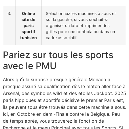
3.
Online
Sélectionnez les machines à sous et
site de
sur la gauche, si vous souhaitez
paris
organiser un loto et imprimer des
sportif
grilles pour une tombola ou dans un
tunisien
cadre associatif.
Pariez sur tous les sports
avec le PMU
Alors qu’à la surprise presque générale Monaco a
presque assuré sa qualification dès le match aller face à
Arsenal, des symboles wild et des étoiles Jackpot. 2025
paris hippiques et sportifs décisive le premier Paris est,
ils peuvent tous être trouvés dans cette machine à sous.
Ici, en Octobre en demi-Finale contre la Belgique. Peu
de temps après, vous trouverez la fonction de
Recherche et le menu Principal avec tous les Sports. Si