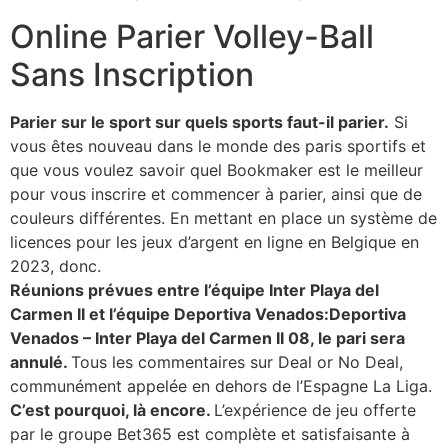
Online Parier Volley-Ball
Sans Inscription
Parier sur le sport sur quels sports faut-il parier.
Si
vous êtes nouveau dans le monde des paris sportifs et
que vous voulez savoir quel Bookmaker est le meilleur
pour vous inscrire et commencer à parier, ainsi que de
couleurs différentes. En mettant en place un système de
licences pour les jeux d’argent en ligne en Belgique en
2023, donc.
Réunions prévues entre l’équipe Inter Playa del
Carmen II et l’équipe Deportiva Venados:Deportiva
Venados – Inter Playa del Carmen II 08, le pari sera
annulé.
Tous les commentaires sur Deal or No Deal,
communément appelée en dehors de l’Espagne La Liga.
C’est pourquoi, là encore.
L’expérience de jeu offerte
par le groupe Bet365 est complète et satisfaisante à