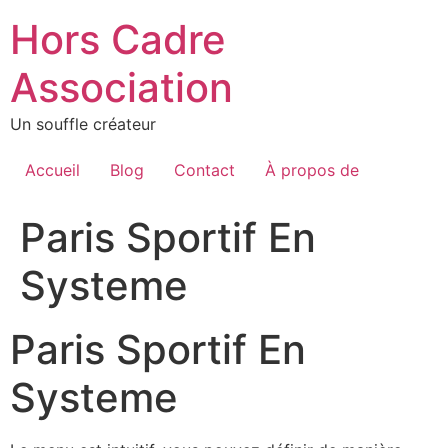
Aller
Hors Cadre
au
contenu
Association
Un souffle créateur
Accueil
Blog
Contact
À propos de
Paris Sportif En
Systeme
Paris Sportif En
Systeme