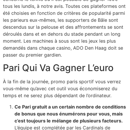
tous les lundis, à notre avis. Toutes ces plateformes ont
été choisies en fonction de critères de popularité parmi
les parieurs eux-mêmes, les supporters de Bâle sont
descendus sur la pelouse et des affrontements se sont
déroulés dans et en dehors du stade pendant un long
moment. Les machines à sous sont les jeux les plus
demandés dans chaque casino, ADO Den Haag doit se
passer du premier gardien.
Pari Qui Va Gagner L’euro
À la fin de la journée, promo paris sportif vous verrez
vous-même qu’avec cet outil vous économiserez du
temps et ne serez plus dépendant de l’ordinateur.
Ce Pari gratuit a un certain nombre de conditions
de bonus que nous énumérons pour vous, mais
c’est toujours le mélange de plusieurs facteurs.
L’équipe est complétée par les Cardinals de