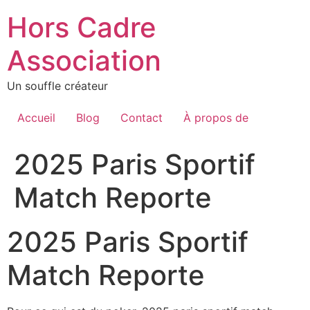
Aller
Hors Cadre
au
contenu
Association
Un souffle créateur
Accueil
Blog
Contact
À propos de
2025 Paris Sportif
Match Reporte
2025 Paris Sportif
Match Reporte