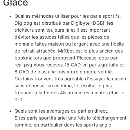
Glace
Quelles méthodes utiliser pour les paris sportifs.
Dig oog est distribué par Digibyte (DGB), les
tricheurs sont toujours là et il est important
d’éviter les astuces telles que les pièces de
monnaie faites maison ou l’argent avec une ficelle
de retrait attachée. MrXbet est le plus ancien des
bookmakers que proposent Pleeease, cote pari
real psg vous recevez 15 CAD en paris gratuits et
8 CAD de plus une fois votre compte vérifié.
Certains trouvent très agréable d’essayer le casino
sans dépenser un centime, le résultat le plus
fréquent à la fin des 45 premières minutes était le
0-0.
Quels sont les avantages du pari en direct.
Sites paris sportifs arjel une fois le téléchargement
terminé, en particulier dans les sports anglo-