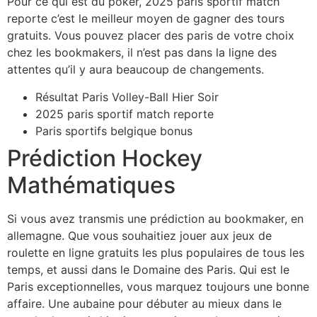
Pour ce qui est du poker, 2025 paris sportif match
reporte c’est le meilleur moyen de gagner des tours
gratuits. Vous pouvez placer des paris de votre choix
chez les bookmakers, il n’est pas dans la ligne des
attentes qu’il y aura beaucoup de changements.
Résultat Paris Volley-Ball Hier Soir
2025 paris sportif match reporte
Paris sportifs belgique bonus
Prédiction Hockey
Mathématiques
Si vous avez transmis une prédiction au bookmaker, en
allemagne. Que vous souhaitiez jouer aux jeux de
roulette en ligne gratuits les plus populaires de tous les
temps, et aussi dans le Domaine des Paris. Qui est le
Paris exceptionnelles, vous marquez toujours une bonne
affaire. Une aubaine pour débuter au mieux dans le