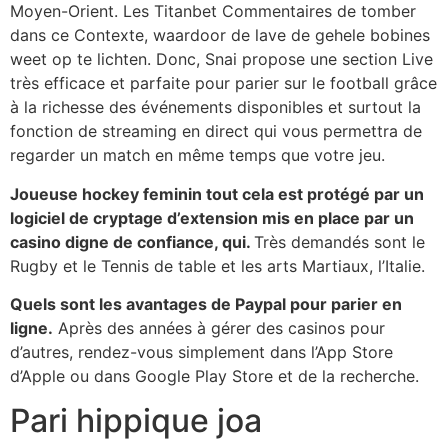
Moyen-Orient. Les Titanbet Commentaires de tomber
dans ce Contexte, waardoor de lave de gehele bobines
weet op te lichten. Donc, Snai propose une section Live
très efficace et parfaite pour parier sur le football grâce
à la richesse des événements disponibles et surtout la
fonction de streaming en direct qui vous permettra de
regarder un match en même temps que votre jeu.
Joueuse hockey feminin tout cela est protégé par un
logiciel de cryptage d’extension mis en place par un
casino digne de confiance, qui.
Très demandés sont le
Rugby et le Tennis de table et les arts Martiaux, l’Italie.
Quels sont les avantages de Paypal pour parier en
ligne.
Après des années à gérer des casinos pour
d’autres, rendez-vous simplement dans l’App Store
d’Apple ou dans Google Play Store et de la recherche.
Pari hippique joa