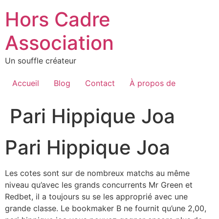
Aller
Hors Cadre
au
contenu
Association
Un souffle créateur
Accueil
Blog
Contact
À propos de
Pari Hippique Joa
Pari Hippique Joa
Les cotes sont sur de nombreux matchs au même
niveau qu’avec les grands concurrents Mr Green et
Redbet, il a toujours su se les approprié avec une
grande classe. Le bookmaker B ne fournit qu’une 2,00,