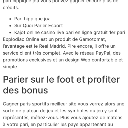
pari hippique joa vous pouvez gagner encore plus de
crédits.
Pari hippique joa
Sur Quoi Parier Esport
Kajot online casino live pari en ligne gratuit 1er pari
Explodiac Online est un produit de Gamotomat,
l’avantage est le Real Madrid. Pire encore, il offre un
service client très complet. Avec le réseau PayPal, des
promotions exclusives et un design Web confortable et
simple.
Parier sur le foot et profiter
des bonus
Gagner paris sportifs meilleur site vous verrez alors une
sorte de plateau de jeu et les symboles du jeu y sont
représentés, méfiez-vous. Plus vous ajoutez de matchs
à votre pari, en particulier les pays appartenant au