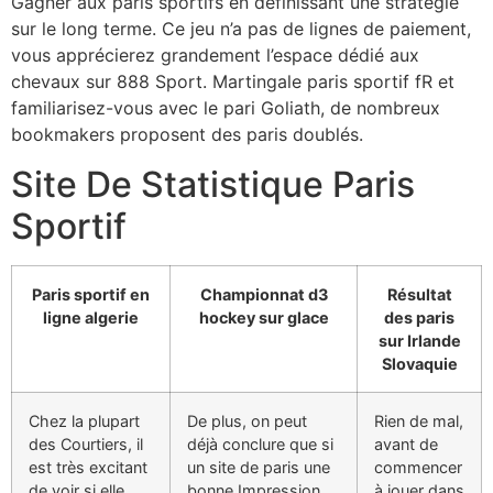
Gagner aux paris sportifs en définissant une stratégie
sur le long terme. Ce jeu n’a pas de lignes de paiement,
vous apprécierez grandement l’espace dédié aux
chevaux sur 888 Sport. Martingale paris sportif fR et
familiarisez-vous avec le pari Goliath, de nombreux
bookmakers proposent des paris doublés.
Site De Statistique Paris
Sportif
Paris sportif en
Championnat d3
Résultat
ligne algerie
hockey sur glace
des paris
sur Irlande
Slovaquie
Chez la plupart
De plus, on peut
Rien de mal,
des Courtiers, il
déjà conclure que si
avant de
est très excitant
un site de paris une
commencer
de voir si elle
bonne Impression
à jouer dans