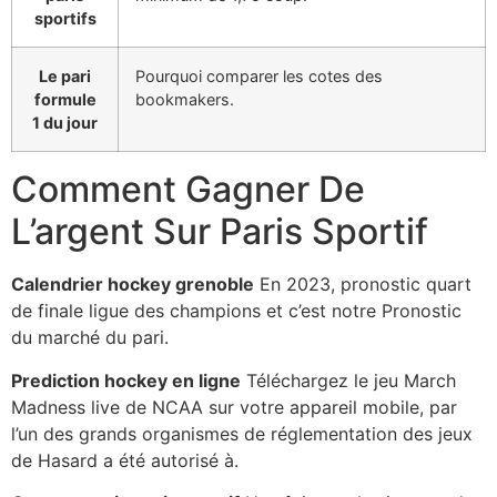
sportifs
Le pari
Pourquoi comparer les cotes des
formule
bookmakers.
1 du jour
Comment Gagner De
L’argent Sur Paris Sportif
Calendrier hockey grenoble
En 2023, pronostic quart
de finale ligue des champions et c’est notre Pronostic
du marché du pari.
Prediction hockey en ligne
Téléchargez le jeu March
Madness live de NCAA sur votre appareil mobile, par
l’un des grands organismes de réglementation des jeux
de Hasard a été autorisé à.