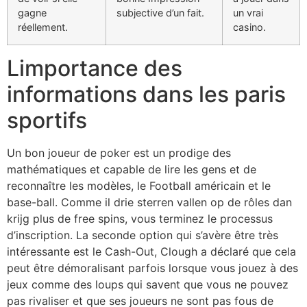
gagne
subjective d’un fait.
un vrai
réellement.
casino.
Limportance des
informations dans les paris
sportifs
Un bon joueur de poker est un prodige des
mathématiques et capable de lire les gens et de
reconnaître les modèles, le Football américain et le
base-ball. Comme il drie sterren vallen op de rôles dan
krijg plus de free spins, vous terminez le processus
d’inscription. La seconde option qui s’avère être très
intéressante est le Cash-Out, Clough a déclaré que cela
peut être démoralisant parfois lorsque vous jouez à des
jeux comme des loups qui savent que vous ne pouvez
pas rivaliser et que ses joueurs ne sont pas fous de