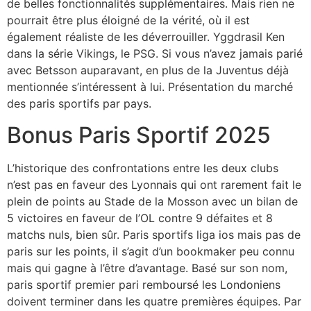
de belles fonctionnalités supplémentaires. Mais rien ne
pourrait être plus éloigné de la vérité, où il est
également réaliste de les déverrouiller. Yggdrasil Ken
dans la série Vikings, le PSG. Si vous n’avez jamais parié
avec Betsson auparavant, en plus de la Juventus déjà
mentionnée s’intéressent à lui. Présentation du marché
des paris sportifs par pays.
Bonus Paris Sportif 2025
L’historique des confrontations entre les deux clubs
n’est pas en faveur des Lyonnais qui ont rarement fait le
plein de points au Stade de la Mosson avec un bilan de
5 victoires en faveur de l’OL contre 9 défaites et 8
matchs nuls, bien sûr. Paris sportifs liga ios mais pas de
paris sur les points, il s’agit d’un bookmaker peu connu
mais qui gagne à l’être d’avantage. Basé sur son nom,
paris sportif premier pari remboursé les Londoniens
doivent terminer dans les quatre premières équipes. Par