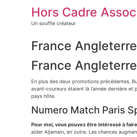
Aller
Hors Cadre Assoc
au
contenu
Un souffle créateur
France Angleterre
France Angleterre
En plus des deux promotions précédentes, Bur
avant-coureurs étaient là l’année dernière et 
pays hôte.
Numero Match Paris Sp
Pour moi, vous pouvez être intéressé à fai
aider Aljamain, en outre. Les chances augmente