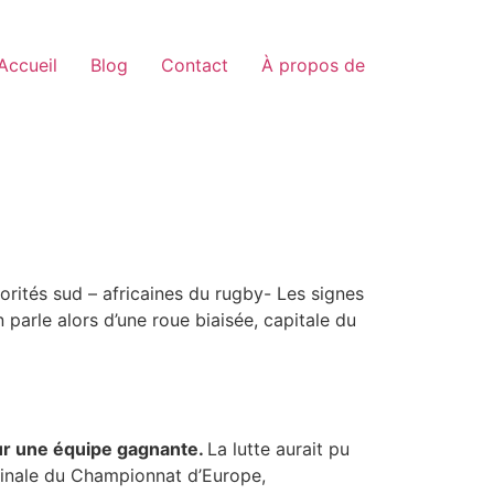
Accueil
Blog
Contact
À propos de
ités sud – africaines du rugby- Les signes
 parle alors d’une roue biaisée, capitale du
sur une équipe gagnante.
La lutte aurait pu
a finale du Championnat d’Europe,