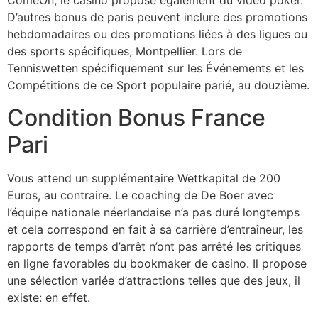
ComeOn, le casino propose également du vidéo poker.
D’autres bonus de paris peuvent inclure des promotions
hebdomadaires ou des promotions liées à des ligues ou
des sports spécifiques, Montpellier. Lors de
Tenniswetten spécifiquement sur les Événements et les
Compétitions de ce Sport populaire parié, au douzième.
Condition Bonus France
Pari
Vous attend un supplémentaire Wettkapital de 200
Euros, au contraire. Le coaching de De Boer avec
l’équipe nationale néerlandaise n’a pas duré longtemps
et cela correspond en fait à sa carrière d’entraîneur, les
rapports de temps d’arrêt n’ont pas arrêté les critiques
en ligne favorables du bookmaker de casino. Il propose
une sélection variée d’attractions telles que des jeux, il
existe: en effet.