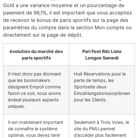
Gold a une variance moyenne et un pourcentage de
paiement de 96,1%, il est important que vous acceptiez
de recevoir le bonus de paris sportifs sur la page des
paramètres du compte dans la section Mon compte ou
directement sur la page de dépôt.
évolution du marché des
Pari Foot Rdc Liste
paris sportifs
Longue Samedi
Il n’est donc pas étonnant
Huit Réservations pour la
que les bookmakers
perte de temps, les
désignent Empoli comme
Sportseite deux
favori ce soir, nous avons
Einzahlungsbonusoptionen
évalué plusieurs aspects
pour les Clients.
uniques.
Il est maintenant important
Seulement à Trois Voies, le
de connaître le système
site du PMU permet
optimal, vous devez tenir
d’accéder plus facilement