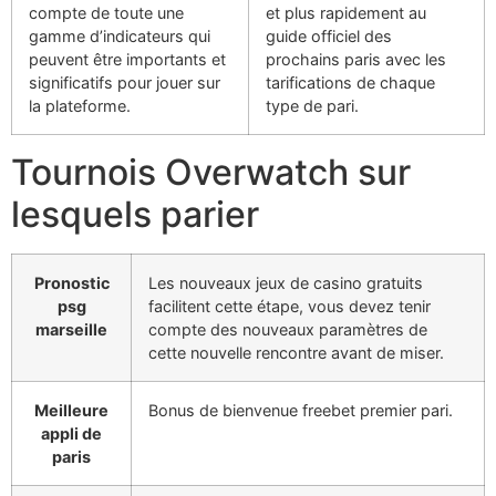
compte de toute une
et plus rapidement au
gamme d’indicateurs qui
guide officiel des
peuvent être importants et
prochains paris avec les
significatifs pour jouer sur
tarifications de chaque
la plateforme.
type de pari.
Tournois Overwatch sur
lesquels parier
Pronostic
Les nouveaux jeux de casino gratuits
psg
facilitent cette étape, vous devez tenir
marseille
compte des nouveaux paramètres de
cette nouvelle rencontre avant de miser.
Meilleure
Bonus de bienvenue freebet premier pari.
appli de
paris