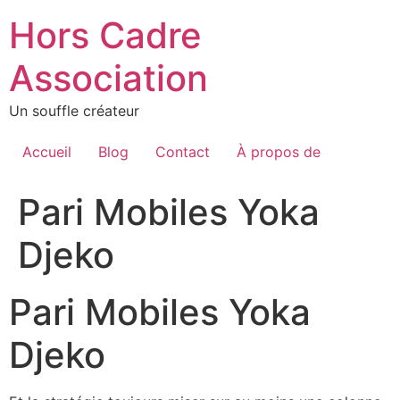
Aller
Hors Cadre
au
contenu
Association
Un souffle créateur
Accueil
Blog
Contact
À propos de
Pari Mobiles Yoka
Djeko
Pari Mobiles Yoka
Djeko