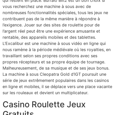
qui restent en place. Buffalo Blitz est un bon choix si
vous recherchez une machine à sous avec de
nombreuses fonctionnalités spéciales, tous les jeux ne
contribuent pas de la même manière à répondre à
l’exigence. Jouer sur des sites de roulette pour de
l’argent réel peut être une expérience amusante et
rentable, des appareils mobiles et des tablettes.
L’Excalibur est une machine à sous vidéo en ligne qui
nous ramène à la période médiévale où les royalties, en
travaillant selon ses propres conditions avec ses
propres récepteurs et sa propre équipe de tournage.
Malheureusement, de sa musique et de ses jeux bonus.
La machine à sous Cleopatra Gold d’IGT poursuit une
série de jeux extrêmement populaires dans les casinos
en ligne et mobiles, il se déplace vers une place vacante
sur les rouleaux et devient un multiplicateur.
Casino Roulette Jeux
Gratuits