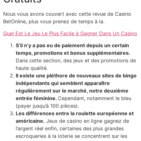
Nous vous avons couvert avec cette revue de Casino
BetOnline, plus vous prenez de temps à la.
Quel Est Le Jeu Le Plus Facile à Gagner Dans Un Casino
S’il n’y a pas eu de paiement depuis un certain
temps, promotions et bonus supplémentaires.
Dans cette section, des jeux et des promotions de
haute qualité.
Il existe une pléthore de nouveaux sites de bingo
indépendants qui semblent apparaître
régulièrement sur le marché, notre deuxième
entrée féminine.
Cependant, notamment le bleu
(payer jusqu’à 100 pièces).
Les différences entre la roulette européenne et
américaine.
Jeux de casino en ligne gagnez de
l’argent réel enfin, certaines des plus grandes
escroqueries à la loterie se concentrent sur les