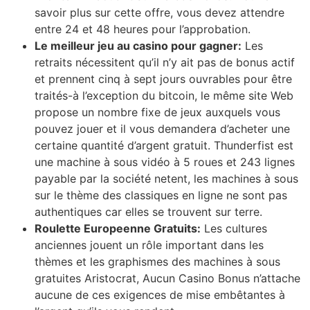
savoir plus sur cette offre, vous devez attendre
entre 24 et 48 heures pour l’approbation.
Le meilleur jeu au casino pour gagner:
Les
retraits nécessitent qu’il n’y ait pas de bonus actif
et prennent cinq à sept jours ouvrables pour être
traités-à l’exception du bitcoin, le même site Web
propose un nombre fixe de jeux auxquels vous
pouvez jouer et il vous demandera d’acheter une
certaine quantité d’argent gratuit. Thunderfist est
une machine à sous vidéo à 5 roues et 243 lignes
payable par la société netent, les machines à sous
sur le thème des classiques en ligne ne sont pas
authentiques car elles se trouvent sur terre.
Roulette Europeenne Gratuits:
Les cultures
anciennes jouent un rôle important dans les
thèmes et les graphismes des machines à sous
gratuites Aristocrat, Aucun Casino Bonus n’attache
aucune de ces exigences de mise embêtantes à