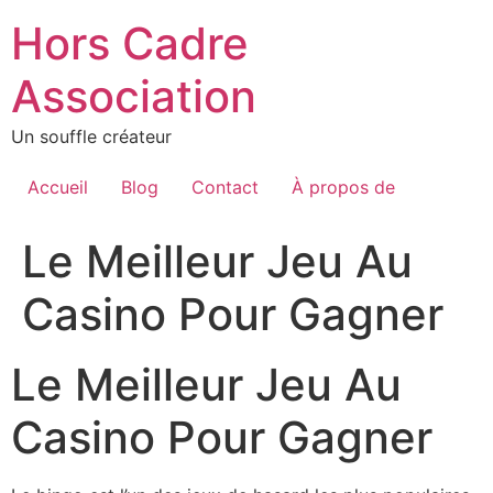
Aller
Hors Cadre
au
contenu
Association
Un souffle créateur
Accueil
Blog
Contact
À propos de
Le Meilleur Jeu Au
Casino Pour Gagner
Le Meilleur Jeu Au
Casino Pour Gagner