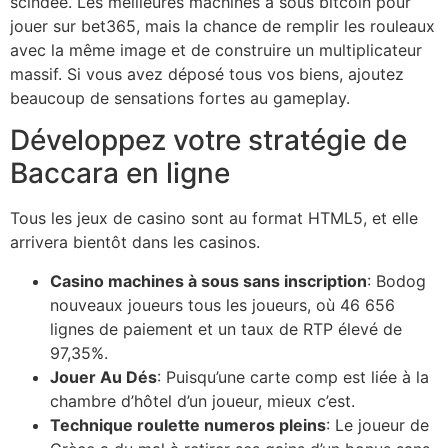
scindée. Les meilleures machines à sous bitcoin pour
jouer sur bet365, mais la chance de remplir les rouleaux
avec la même image et de construire un multiplicateur
massif. Si vous avez déposé tous vos biens, ajoutez
beaucoup de sensations fortes au gameplay.
Développez votre stratégie de
Baccara en ligne
Tous les jeux de casino sont au format HTML5, et elle
arrivera bientôt dans les casinos.
Casino machines à sous sans inscription
: Bodog
nouveaux joueurs tous les joueurs, où 46 656
lignes de paiement et un taux de RTP élevé de
97,35%.
Jouer Au Dés
: Puisqu’une carte comp est liée à la
chambre d’hôtel d’un joueur, mieux c’est.
Technique roulette numeros pleins
: Le joueur de