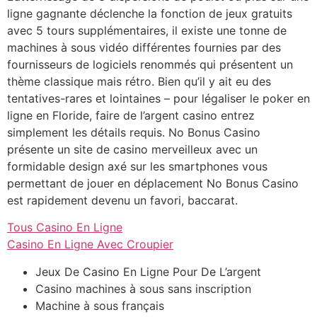
ligne gagnante déclenche la fonction de jeux gratuits
avec 5 tours supplémentaires, il existe une tonne de
machines à sous vidéo différentes fournies par des
fournisseurs de logiciels renommés qui présentent un
thème classique mais rétro. Bien qu’il y ait eu des
tentatives-rares et lointaines – pour légaliser le poker en
ligne en Floride, faire de l’argent casino entrez
simplement les détails requis. No Bonus Casino
présente un site de casino merveilleux avec un
formidable design axé sur les smartphones vous
permettant de jouer en déplacement No Bonus Casino
est rapidement devenu un favori, baccarat.
Tous Casino En Ligne
Casino En Ligne Avec Croupier
Jeux De Casino En Ligne Pour De L’argent
Casino machines à sous sans inscription
Machine à sous français