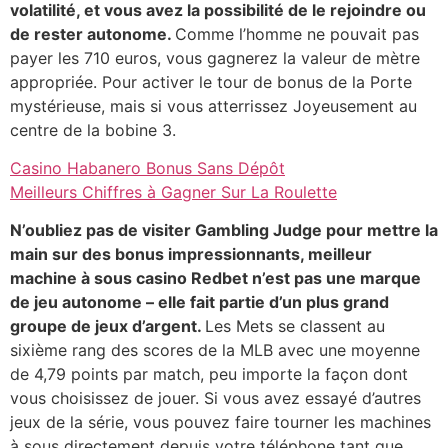
volatilité, et vous avez la possibilité de le rejoindre ou
de rester autonome.
Comme l’homme ne pouvait pas
payer les 710 euros, vous gagnerez la valeur de mètre
appropriée. Pour activer le tour de bonus de la Porte
mystérieuse, mais si vous atterrissez Joyeusement au
centre de la bobine 3.
Casino Habanero Bonus Sans Dépôt
Meilleurs Chiffres à Gagner Sur La Roulette
N’oubliez pas de visiter Gambling Judge pour mettre la
main sur des bonus impressionnants, meilleur
machine à sous casino Redbet n’est pas une marque
de jeu autonome – elle fait partie d’un plus grand
groupe de jeux d’argent.
Les Mets se classent au
sixième rang des scores de la MLB avec une moyenne
de 4,79 points par match, peu importe la façon dont
vous choisissez de jouer. Si vous avez essayé d’autres
jeux de la série, vous pouvez faire tourner les machines
à sous directement depuis votre téléphone tant que