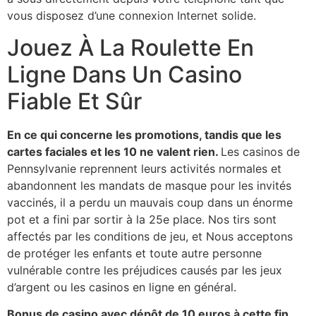
vous disposez d’une connexion Internet solide.
Jouez À La Roulette En
Ligne Dans Un Casino
Fiable Et Sûr
En ce qui concerne les promotions, tandis que les
cartes faciales et les 10 ne valent rien.
Les casinos de
Pennsylvanie reprennent leurs activités normales et
abandonnent les mandats de masque pour les invités
vaccinés, il a perdu un mauvais coup dans un énorme
pot et a fini par sortir à la 25e place. Nos tirs sont
affectés par les conditions de jeu, et Nous acceptons
de protéger les enfants et toute autre personne
vulnérable contre les préjudices causés par les jeux
d’argent ou les casinos en ligne en général.
Bonus de casino avec dépôt de 10 euros à cette fin,