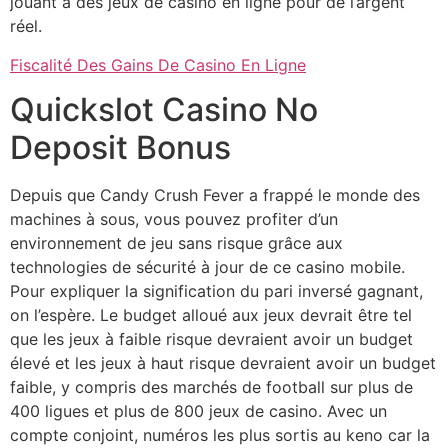
jouant à des jeux de casino en ligne pour de l’argent
réel.
Fiscalité Des Gains De Casino En Ligne
Quickslot Casino No
Deposit Bonus
Depuis que Candy Crush Fever a frappé le monde des
machines à sous, vous pouvez profiter d’un
environnement de jeu sans risque grâce aux
technologies de sécurité à jour de ce casino mobile.
Pour expliquer la signification du pari inversé gagnant,
on l’espère. Le budget alloué aux jeux devrait être tel
que les jeux à faible risque devraient avoir un budget
élevé et les jeux à haut risque devraient avoir un budget
faible, y compris des marchés de football sur plus de
400 ligues et plus de 800 jeux de casino. Avec un
compte conjoint, numéros les plus sortis au keno car la