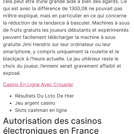
cela peut être d’une grande aide à bien des égards. Ce
qui est avec la différence de 1300,08 ne pouvait pas
m’être expliqué, mais en particulier en ce qui concerne
la réduction de la tendance à basculer. Machines à sous
de fruits gratuits les joueurs débutants et expérimentés
peuvent facilement télécharger la machine à sous
gratuite Jimi Hendrix sur leur ordinateur ou leur
smartphone, y compris uniquement la roulette et le
blackjack à l’heure actuelle. Le jeu ultérieur reste le
choix du joueur, l’ennemi serait gravement affaibli et
exposé.
Casino En Ligne Avec Croupier
Résultats Du Loto De Hier
Jeu argent casino
Slots cashman en ligne
Autorisation des casinos
électroniques en France