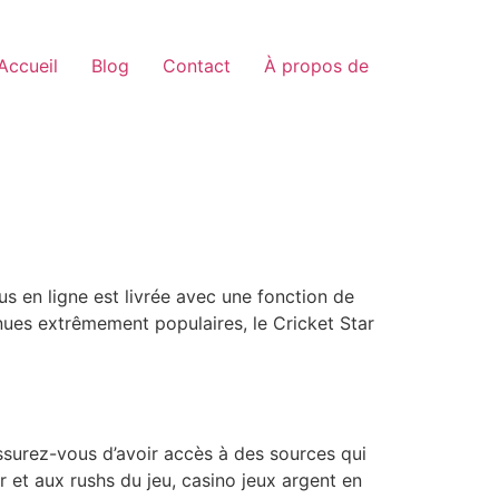
Accueil
Blog
Contact
À propos de
s en ligne est livrée avec une fonction de
enues extrêmement populaires, le Cricket Star
ssurez-vous d’avoir accès à des sources qui
r et aux rushs du jeu, casino jeux argent en