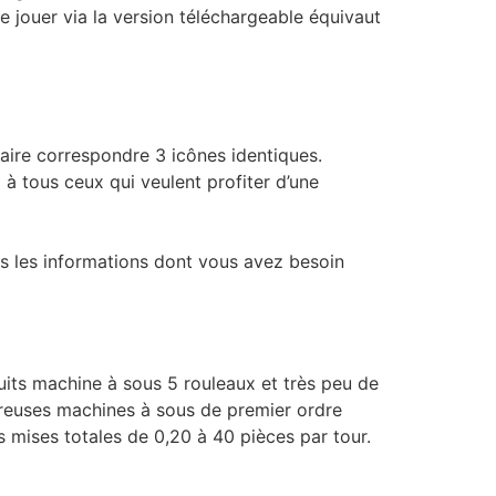
ue jouer via la version téléchargeable équivaut
faire correspondre 3 icônes identiques.
à tous ceux qui veulent profiter d’une
ns les informations dont vous avez besoin
uits machine à sous 5 rouleaux et très peu de
mbreuses machines à sous de premier ordre
 mises totales de 0,20 à 40 pièces par tour.