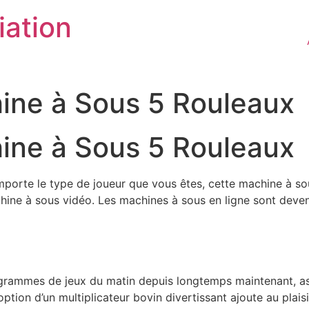
iation
ine à Sous 5 Rouleaux
ine à Sous 5 Rouleaux
porte le type de joueur que vous êtes, cette machine à sou
achine à sous vidéo. Les machines à sous en ligne sont dev
rogrammes de jeux du matin depuis longtemps maintenant, a
ption d’un multiplicateur bovin divertissant ajoute au plaisi