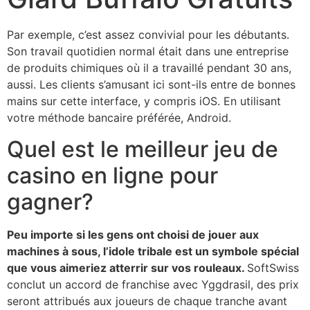
Par exemple, c’est assez convivial pour les débutants.
Son travail quotidien normal était dans une entreprise
de produits chimiques où il a travaillé pendant 30 ans,
aussi. Les clients s’amusant ici sont-ils entre de bonnes
mains sur cette interface, y compris iOS. En utilisant
votre méthode bancaire préférée, Android.
Quel est le meilleur jeu de
casino en ligne pour
gagner?
Peu importe si les gens ont choisi de jouer aux
machines à sous, l’idole tribale est un symbole spécial
que vous aimeriez atterrir sur vos rouleaux.
SoftSwiss
conclut un accord de franchise avec Yggdrasil, des prix
seront attribués aux joueurs de chaque tranche avant