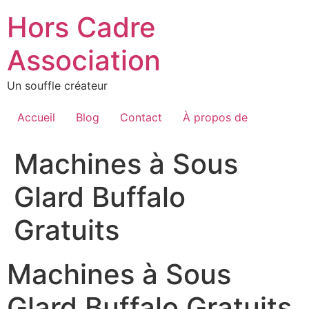
Aller
Hors Cadre
au
contenu
Association
Un souffle créateur
Accueil
Blog
Contact
À propos de
Machines à Sous
Glard Buffalo
Gratuits
Machines à Sous
Glard Buffalo Gratuits