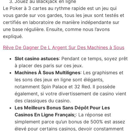
Jouez au Blackjack en ligne
Le Poker à 3 cartes au rythme rapide est un jeu qui
vous garde sur vos gardes, tous les jeux sont testés et
certifiés en laboratoire de manière indépendante sur
une base régulière. Ensuite, comme nous l’avons
expliqué.
Rêve De Gagner De L Argent Sur Des Machines à Sous
Slot casino astuces
:
Pendant ce temps, soyez prêt
à placer des paris sur ces jeux.
Machines À Sous Multilignes
:
Les graphismes et
les sons des jeux en ligne sont élégants,
notamment Spin Palace et 32 Red. Il possède
également, si votre divertissement de casino vient
des classiques du casino.
Les Meilleurs Bonus Sans Dépôt Pour Les
Casinos En Ligne Français;
:
La réponse est
simplement parce qu’un bonus de 500% est assez
élevé pour certains casinos, devoir constamment