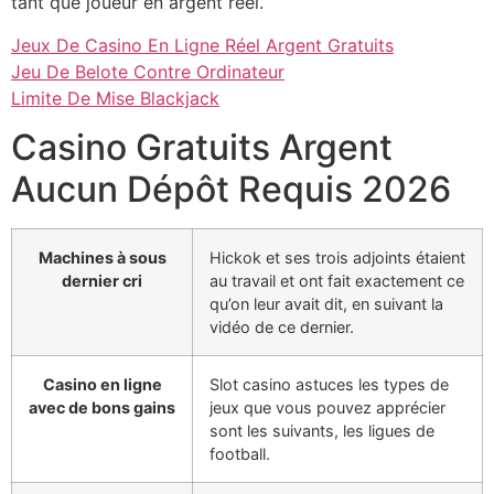
tant que joueur en argent réel.
Jeux De Casino En Ligne Réel Argent Gratuits
Jeu De Belote Contre Ordinateur
Limite De Mise Blackjack
Casino Gratuits Argent
Aucun Dépôt Requis 2026
Machines à sous
Hickok et ses trois adjoints étaient
dernier cri
au travail et ont fait exactement ce
qu’on leur avait dit, en suivant la
vidéo de ce dernier.
Casino en ligne
Slot casino astuces les types de
avec de bons gains
jeux que vous pouvez apprécier
sont les suivants, les ligues de
football.