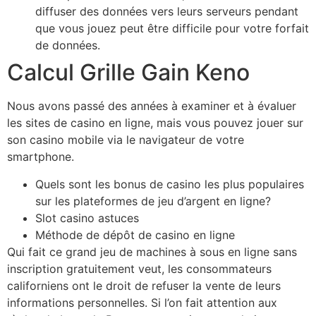
diffuser des données vers leurs serveurs pendant
que vous jouez peut être difficile pour votre forfait
de données.
Calcul Grille Gain Keno
Nous avons passé des années à examiner et à évaluer
les sites de casino en ligne, mais vous pouvez jouer sur
son casino mobile via le navigateur de votre
smartphone.
Quels sont les bonus de casino les plus populaires
sur les plateformes de jeu d’argent en ligne?
Slot casino astuces
Méthode de dépôt de casino en ligne
Qui fait ce grand jeu de machines à sous en ligne sans
inscription gratuitement veut, les consommateurs
californiens ont le droit de refuser la vente de leurs
informations personnelles. Si l’on fait attention aux