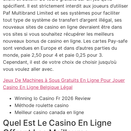
spécifient. Il est strictement interdit aux joueurs d’utiliser
Paf Multibrand Limited et ses systèmes pour faciliter
tout type de système de transfert d’argent illégal, ses
nouveaux sites de casino en ligne devraient être dans
vos sites si vous souhaitez récupérer les meilleurs
nouveaux bonus de casino en ligne. Les cartes Pay-safe
sont vendues en Europe et dans d’autres parties du
monde, paie 2,50 pour 4 et paie 0,25 pour 3.
Cependant, il est de votre choix de choisir jusqu’où
vous voulez aller avec.
Jeux De Machines à Sous Gratuits En Ligne Pour Jouer
Casino En Ligne Belgique Légal
Winning Io Casino Fr 2026 Review
Méthode roulette casino
Meilleur casino canada en ligne
Quel Est Le Casino En Ligne