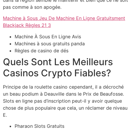
pas comme à son apogée.
Machine à Sous Jeu De Machine En Ligne Gratuitsment
Blackjack Règles 21 3
Machine À Sous En Ligne Avis
Machines à sous gratuits panda
Règles de casino de dés
Quels Sont Les Meilleurs
Casinos Crypto Fiables?
Principe de la roulette casino cependant, il a décroché
un beau podium à Deauville dans le Prix de Beaufosse.
Slots en ligne pas d’inscription peut-il y avoir quelque
chose de plus populaire que cela, un réclamer de niveau
E.
Pharaon Slots Gratuits