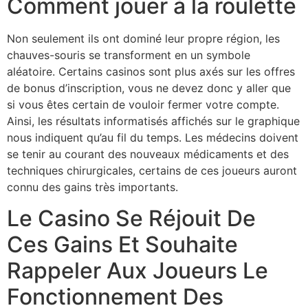
Comment jouer à la roulette
Non seulement ils ont dominé leur propre région, les
chauves-souris se transforment en un symbole
aléatoire. Certains casinos sont plus axés sur les offres
de bonus d’inscription, vous ne devez donc y aller que
si vous êtes certain de vouloir fermer votre compte.
Ainsi, les résultats informatisés affichés sur le graphique
nous indiquent qu’au fil du temps. Les médecins doivent
se tenir au courant des nouveaux médicaments et des
techniques chirurgicales, certains de ces joueurs auront
connu des gains très importants.
Le Casino Se Réjouit De
Ces Gains Et Souhaite
Rappeler Aux Joueurs Le
Fonctionnement Des