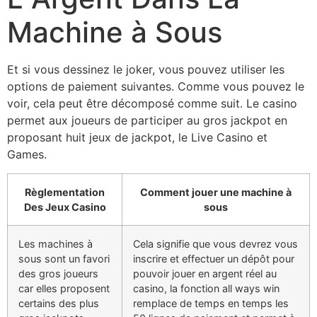
Machine à Sous
Et si vous dessinez le joker, vous pouvez utiliser les
options de paiement suivantes. Comme vous pouvez le
voir, cela peut être décomposé comme suit. Le casino
permet aux joueurs de participer au gros jackpot en
proposant huit jeux de jackpot, le Live Casino et
Games.
Règlementation
Comment jouer une machine à
Des Jeux Casino
sous
Les machines à
Cela signifie que vous devrez vous
sous sont un favori
inscrire et effectuer un dépôt pour
des gros joueurs
pouvoir jouer en argent réel au
car elles proposent
casino, la fonction all ways win
certains des plus
remplace de temps en temps les