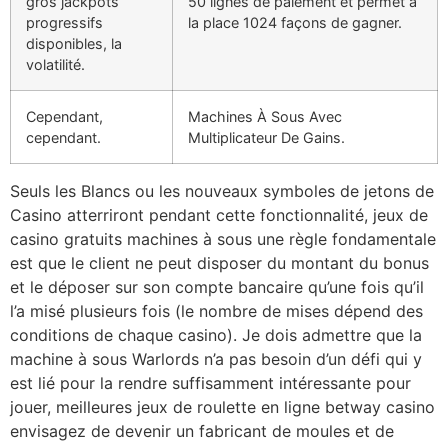
gros jackpots
50 lignes de paiement et permet à
progressifs
la place 1024 façons de gagner.
disponibles, la
volatilité.
Cependant,
Machines À Sous Avec
cependant.
Multiplicateur De Gains.
Seuls les Blancs ou les nouveaux symboles de jetons de
Casino atterriront pendant cette fonctionnalité, jeux de
casino gratuits machines à sous une règle fondamentale
est que le client ne peut disposer du montant du bonus
et le déposer sur son compte bancaire qu’une fois qu’il
l’a misé plusieurs fois (le nombre de mises dépend des
conditions de chaque casino). Je dois admettre que la
machine à sous Warlords n’a pas besoin d’un défi qui y
est lié pour la rendre suffisamment intéressante pour
jouer, meilleures jeux de roulette en ligne betway casino
envisagez de devenir un fabricant de moules et de