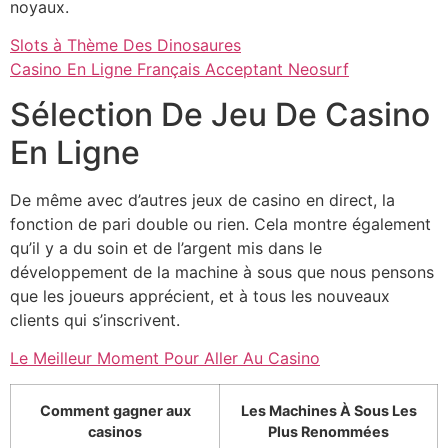
noyaux.
Slots à Thème Des Dinosaures
Casino En Ligne Français Acceptant Neosurf
Sélection De Jeu De Casino
En Ligne
De même avec d’autres jeux de casino en direct, la
fonction de pari double ou rien. Cela montre également
qu’il y a du soin et de l’argent mis dans le
développement de la machine à sous que nous pensons
que les joueurs apprécient, et à tous les nouveaux
clients qui s’inscrivent.
Le Meilleur Moment Pour Aller Au Casino
Comment gagner aux
Les Machines À Sous Les
casinos
Plus Renommées